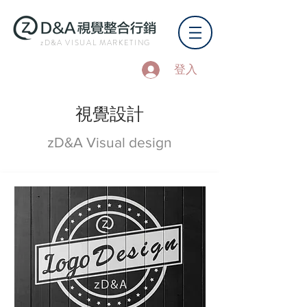
zD&A VISUAL MARKETING
登入
視覺設計
zD&A Visual design