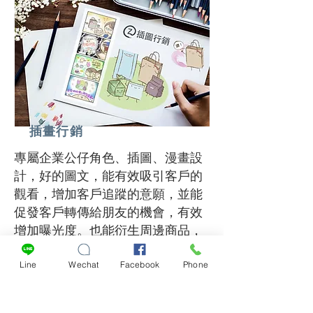
插畫行銷
專屬企業公仔角色、插圖、漫畫設
計，好的圖文，能有效吸引客戶的
觀看，增加客戶追蹤的意願，並能
促發客戶轉傳給朋友的機會，有效
增加曝光度。也能衍生周邊商品，
帶來更多商機。
應用於LINE、Wechat、貼圖、FB、
Line
Wechat
Facebook
Phone
IG、
部落格、各式文宣設計、網站等