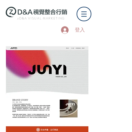
zD&A VISUAL MARKETING
登入